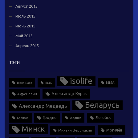
Август 2015
Июль 2015
Июнь 2015
Май 2015
Апрель 2015
ТЭГИ
isolife
MMA
Bison Race
BMX
Александр Курак
Адреналин
Беларусь
Александр Медведь
Гродно
Логойск
Борисов
Жодино
Минск
Могилёв
Михаил Вербицкий